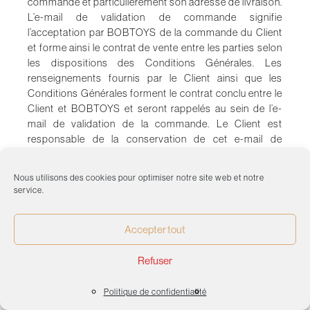
commande et particulièrement son adresse de livraison.
L’e-mail de validation de commande signifie
l’acceptation par
BOBTOYS
de la commande du Client
et forme ainsi le contrat de vente entre les parties selon
les dispositions des Conditions Générales. Les
renseignements fournis par le Client ainsi que les
Conditions Générales forment le contrat conclu entre le
Client et
BOBTOYS
et seront rappelés au sein de l’e-
mail de validation de la commande. Le Client est
responsable de la conservation de cet e-mail de
validation représentant son exemplaire du contrat de
vente.
BOBTOYS
ne peut être tenu pour responsable du
Nous utilisons des cookies pour optimiser notre site web et notre
fait que cet email soit effacé par un dispositif de type
service.
“anti-SPAM”. Le Client pourra accéder au contenu de sa
commande à tout moment en se connectant sur le Site
Accepter tout
et en ouvrant l’onglet « Mon Compte ». Les Conditions
Générales sont consultables depuis n’importe quelle
Refuser
page du Site.
Politique de confidentialité