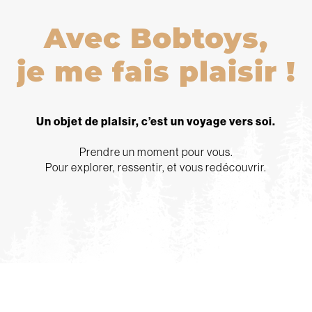
Avec Bobtoys,
j
e
m
e
f
a
i
s
p
l
a
i
s
i
r
!
Un objet de plalsir, c’est un voyage vers soi.
Prendre un moment pour vous.
Pour explorer, ressentir, et vous redécouvrir.