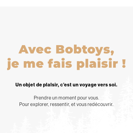
Avec Bobtoys,
j
e
m
e
f
a
i
s
p
l
a
i
s
i
r
!
Un objet de plalsir, c’est un voyage vers soi.
Prendre un moment pour vous.
Pour explorer, ressentir, et vous redécouvrir.