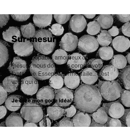
Sur-mesure
Plaisir coupable, amoureux du sur-
mesure, nous donnons corps à votre
fantasme. Essence, forme, taille... c’est
vous qui dirigez.
Je crée mon gode idéal